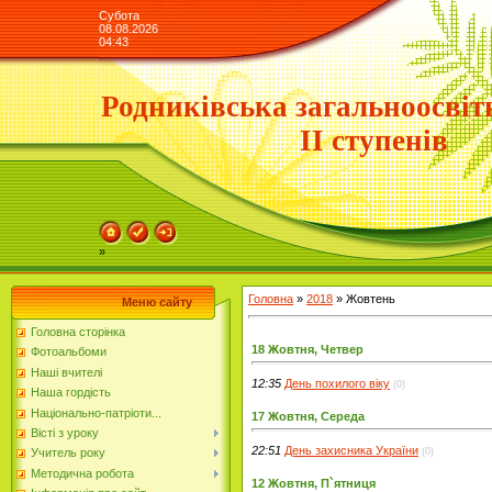
Субота
08.08.2026
04:43
Родниківська загальноосвіт
ІІ ступенів
»
Головна
»
2018
»
Жовтень
Меню сайту
Головна сторінка
18 Жовтня, Четвер
Фотоальбоми
Наші вчителі
12:35
День похилого віку
(0)
Наша гордість
Національно-патріоти...
17 Жовтня, Середа
Вісті з уроку
22:51
День захисника України
(0)
Учитель року
Методична робота
12 Жовтня, П`ятниця