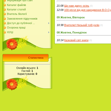
Інформація про сайт
Каталог файлів
21:08
Що нам дарує осінь
(0)
Каталог статей
12:09
100-річчя від дня народження В.О.С
Вчитель біології
09 Жовтня, Вівторок
Замовлення підручників
Доступ до публічної ...
10:38
Вчителю! Низький тобі уклін
(0)
Охорона праці
НУШ
08 Жовтня, Понеділок
10:14
Казковий світ книги
(0)
Статистика
Онлайн всього:
1
Гостей:
1
Користувачів:
0