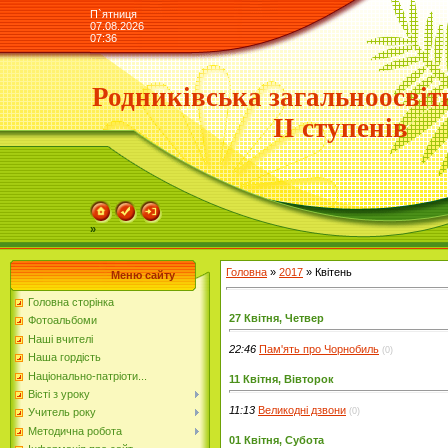
П`ятниця
07.08.2026
07:36
Родниківська загальноосвіт
ІІ ступенів
»
Головна
»
2017
»
Квітень
Меню сайту
Головна сторінка
27 Квітня, Четвер
Фотоальбоми
Наші вчителі
22:46
Пам'ять про Чорнобиль
(0)
Наша гордість
Національно-патріоти...
11 Квітня, Вівторок
Вісті з уроку
11:13
Великодні дзвони
(0)
Учитель року
Методична робота
01 Квітня, Субота