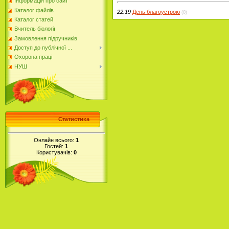
Інформація про сайт
Каталог файлів
22:19
День благоустрою
(0)
Каталог статей
Вчитель біології
Замовлення підручників
Доступ до публічної ...
Охорона праці
НУШ
Статистика
Онлайн всього:
1
Гостей:
1
Користувачів:
0