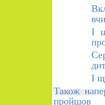
Вк
вчи
І 
пр
С
ди
І 
Також н
апе
пройшов