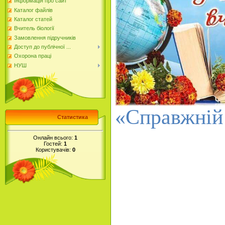
Інформація про сайт
Каталог файлів
Каталог статей
Вчитель біології
Замовлення підручників
Доступ до публічної ...
Охорона праці
НУШ
«Справжній 
Статистика
Онлайн всього:
1
Гостей:
1
Користувачів:
0