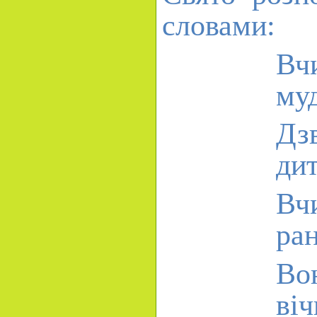
словами:
Вч
му
Дз
дит
Вч
ран
Во
віч