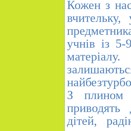
Кожен з на
вчительку,
предметник
учнів із 5-
матеріал
залишают
найбезтурбо
З плином 
приводять
дітей, рад