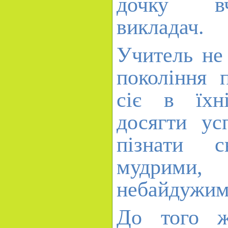
дочку вч
викладач.
Учитель не
покоління 
сіє в їхн
досягти ус
пізнати с
мудрим
небайдужим
До того ж