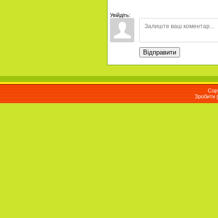
Увійдіть:
Відправити
Cop
Зробити