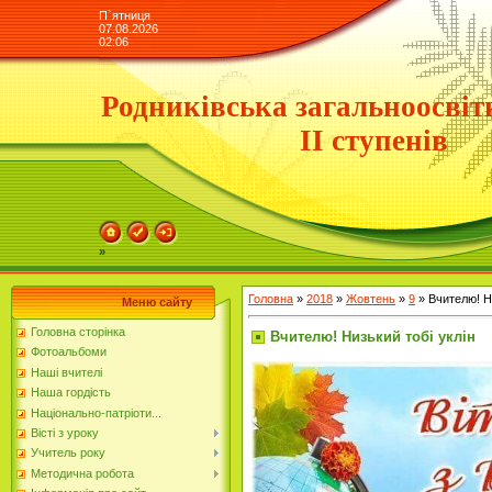
П`ятниця
07.08.2026
02:06
Родниківська загальноосвіт
ІІ ступенів
»
Головна
»
2018
»
Жовтень
»
9
» Вчителю! Ни
Меню сайту
Головна сторінка
Вчителю! Низький тобі уклін
Фотоальбоми
Наші вчителі
Наша гордість
Національно-патріоти...
Вісті з уроку
Учитель року
Методична робота