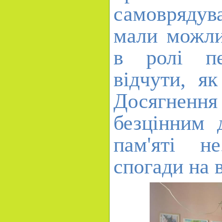
самоврядув
мали можли
в ролі пе
відчути, я
Досягненн
безцінним 
пам'яті н
спогади на 