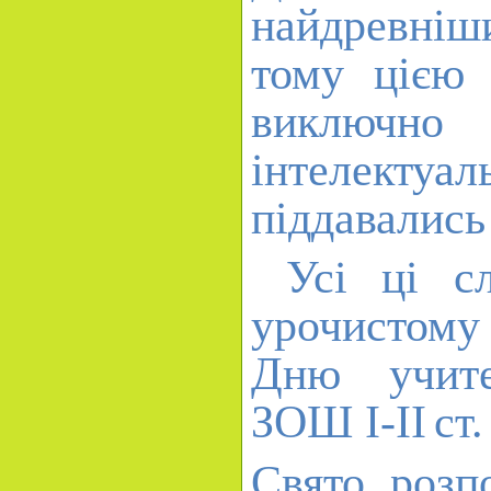
найдревні
тому цією 
виключно
інтелектуал
піддавались
Усі ці сл
урочистому
Дню учите
ЗОШ І-ІІ
ст.
Свято розп