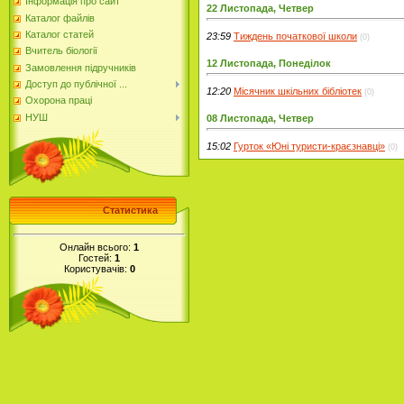
Інформація про сайт
22 Листопада, Четвер
Каталог файлів
Каталог статей
23:59
Тиждень початкової школи
(0)
Вчитель біології
12 Листопада, Понеділок
Замовлення підручників
Доступ до публічної ...
12:20
Місячник шкільних бібліотек
(0)
Охорона праці
НУШ
08 Листопада, Четвер
15:02
Гурток «Юні туристи-краєзнавці»
(0)
Статистика
Онлайн всього:
1
Гостей:
1
Користувачів:
0