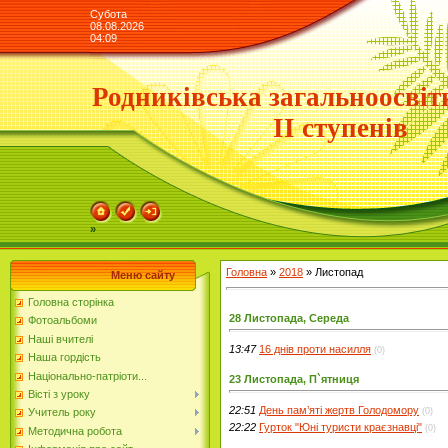
Субота
08.08.2026
04:09
Родниківська загальноосвіт
ІІ ступенів
»
Головна
»
2018
»
Листопад
Меню сайту
Головна сторінка
28 Листопада, Середа
Фотоальбоми
Наші вчителі
13:47
16 днів проти насилля
(0)
Наша гордість
Національно-патріоти...
23 Листопада, П`ятниця
Вісті з уроку
22:51
День пам’яті жертв Голодомору
(0)
Учитель року
22:22
Гурток "Юні туристи краєзнавці"
(0)
Методична робота