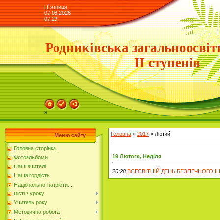
П`ятниця
07.08.2026
07:29
Родниківська загальноосвіт
ІІ ступенів
»
Головна
»
2017
»
Лютий
Меню сайту
Головна сторінка
19 Лютого, Неділя
Фотоальбоми
Наші вчителі
20:28
ВСЕСВІТНІЙ ДЕНЬ БЕЗПЕЧНОГО І
Наша гордість
Національно-патріоти...
Вісті з уроку
Учитель року
Методична робота