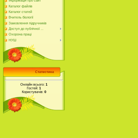
Інформація про сайт
Каталог файлів
Каталог статей
Вчитель біології
Замовлення підручників
Доступ до публічної ...
Охорона праці
НУШ
Статистика
Онлайн всього:
1
Гостей:
1
Користувачів:
0