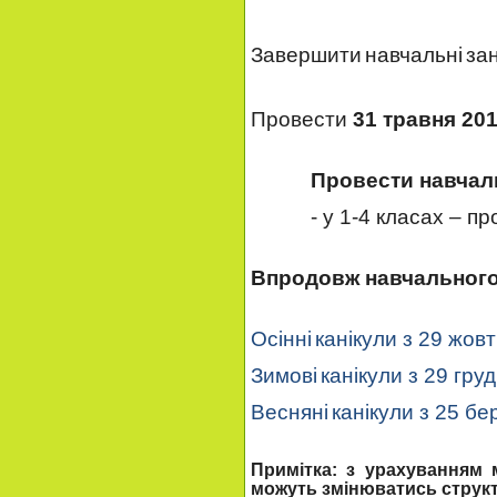
Завершити
навчальні
за
Провести
3
1
травня 20
Провести навчал
- у 1-4 класах – п
Впродовж навчального 
Осінні
канікули з
29
жовт
Зимові
канікули з
29
груд
Весняні
канікули з 2
5
бе
Примітка: з урахуванням 
можуть змінюватись структу