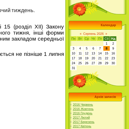
очий
тиждень.
Календар
 15 (розділ ХІІ) Закону
ьного тижня, інші форми
«
Серпень 2026
»
ьним закладом середньої
Пн
Вт
Ср
Чт
Пт
Сб
Нд
1
2
3
4
5
6
7
8
9
ється не пізніше 1 липня
10
11
12
13
14
15
16
17
18
19
20
21
22
23
24
25
26
27
28
29
30
31
Архів записів
2016 Червень
2016 Жовтень
2016 Грудень
2017 Лютий
2017 Березень
2017 Квітень