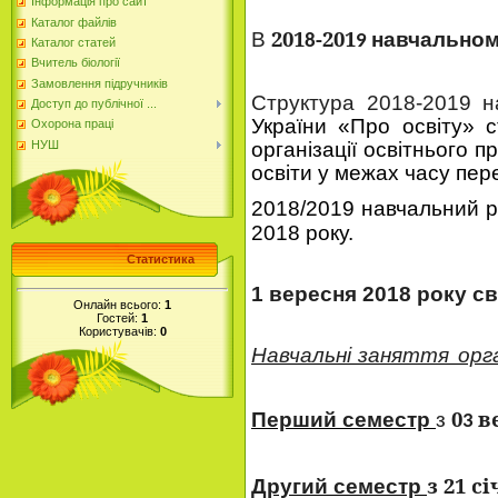
Інформація про сайт
Каталог файлів
201
-201
В
навчальном
8
9
Каталог статей
Вчитель біології
Замовлення підручників
Структура 201
8
-201
9
н
Доступ до публічної ...
України «Про освіту» с
Охорона праці
НУШ
організації освітнього
освіти у межах часу пе
2018/2019 навчальний рі
2018 року.
Статистика
1 вересня 201
8
року св
Онлайн всього:
1
Гостей:
1
Користувачів:
0
Навчальні
заняття
орг
0
в
Перший семестр
з
3
з
21
сі
Другий семестр