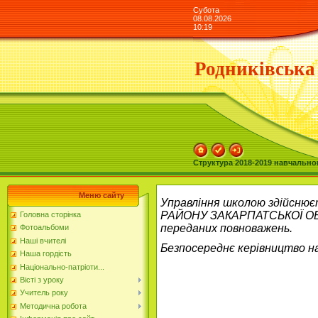
Субота
08.08.2026
10:19
Родниківська
Структура 2018-2019 навчально
Меню сайту
Управління школою здійс
РАЙОНУ ЗАКАРПАТСЬКОЇ ОБЛА
Головна сторінка
переданих повноважень.
Фотоальбоми
Наші вчителі
Безпосереднє керівництво н
Наша гордість
Національно-патріоти...
Вісті з уроку
Учитель року
Методична робота