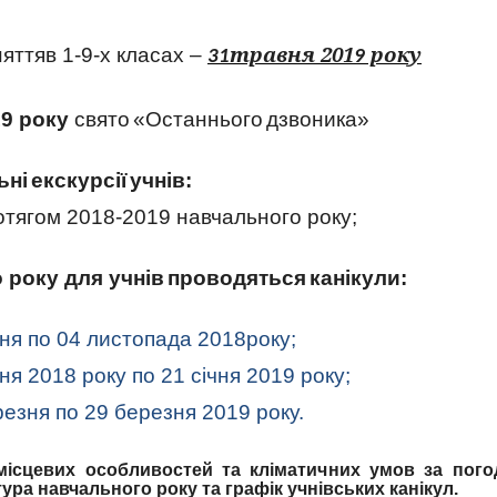
травня 201
року
няття
в 1-
9
-х класах –
31
9
1
9
року
свято
«Останнього
дзвоника»
ьні
екскурсії
учнів:
ротягом 201
8
-201
9
навчального року;
року для учнів
проводяться
канікули:
ня по 0
4
листопада 201
8
р
оку
;
ня 201
8
р
оку
по
21
січня 201
9
р
оку
;
резня по
29 березня
201
9
р
оку.
місцевих особливостей та кліматичних умов за пого
ра навчального року та графік учнівських канікул.