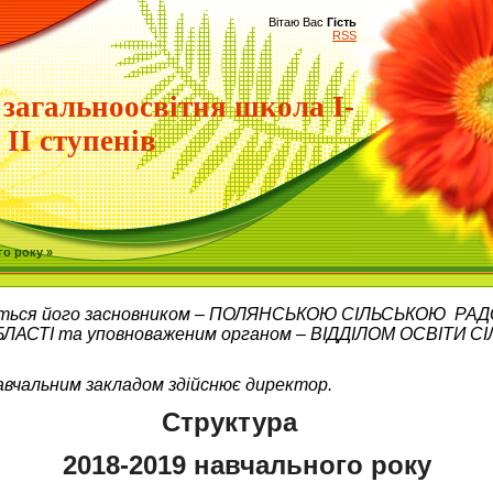
Вітаю Вас
Гість
RSS
 загальноосвітня школа І-
ІІ ступенів
го року »
нюється його засновником – ПОЛЯНСЬКОЮ СІЛЬСЬКОЮ Р
СТІ та уповноваженим органом – ВІДДІЛОМ ОСВІТИ СІЛ
авчальним закладом здійснює директор.
Структура
201
8
-201
9
навчального року