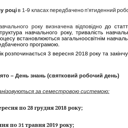
у році
в 1-
9
класах
передбачено
п’ятиденний
роб
авчального року визначена
відповідно
до статті
труктура навчального року, тривалість навчал
 процесу встановлюються загальноосвітнім навчал
редбаченого програмою.
к розпочинається 3 вересня 2018 року та закінчу
ято – День знань
(святковий робочий день)
анізовуються за семестровою системою:
ересня по 2
грудня 201
р
оку
;
8
8
чня по
травня 201
р
оку
;
31
9