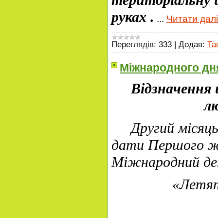
руках .
...
Читати далі
Переглядів:
333
|
Додав:
Та
Міжнародного дня
Відзначення
лю
Другий місяць о
дати Першого ж
Міжнародний ден
«Летять