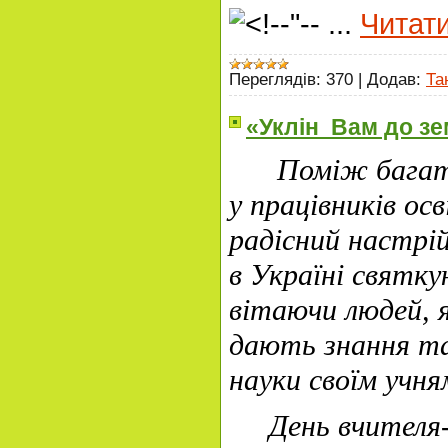
...
Читати
Переглядів:
370
|
Додав:
Та
«Уклін Вам до зе
Поміж багать
у працівників ос
радісний настрі
в Україні святку
вітаючи людей, 
дають знання та
науки своїм учня
День вчителя-ч