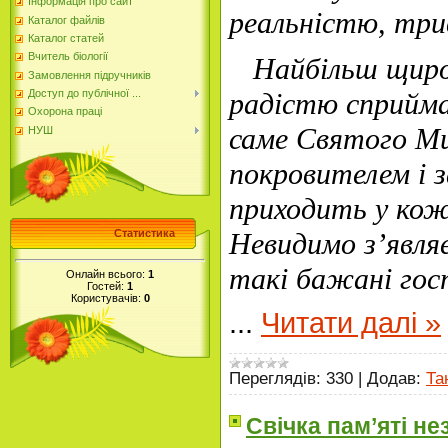
Інформація про сайт
реальністю, три
Каталог файлів
Каталог статей
Вчитель біології
Найбільш щиро і
Замовлення підручників
радістю сприйм
Доступ до публічної ...
Охорона праці
саме Святого М
НУШ
покровителем і 
приходить у кож
Невидимо з’являє
Статистика
такі бажані гос
Онлайн всього:
1
Гостей:
1
Користувачів:
0
...
Читати далі »
Переглядів:
330
|
Додав:
Та
Свічка пам’яті не