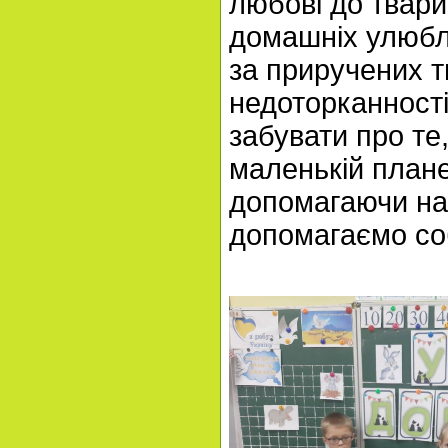
любові до тварин
домашніх улюбле
за приручених т
недоторканності
забувати про те
маленькій плане
допомагаючи н
допомагаємо соб