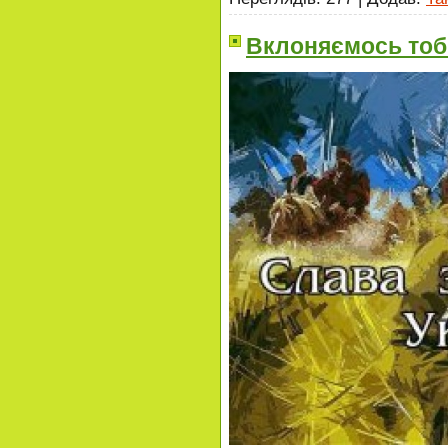
Вклоняємось тобі