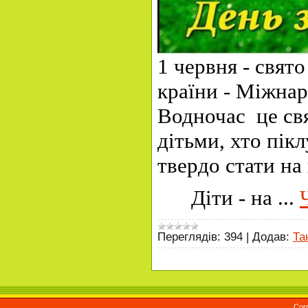
1 червня - свят
країни - Міжнар
Водночас це свя
дітьми, хто пік
твердо стати на
Діти - на
...
Переглядів:
394
|
Додав:
Та
Cop