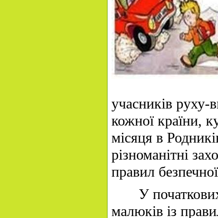
учасників руху-
кожної країни, к
місяця в Родникі
різноманітні зах
правил безпечної
У початкових к
малюків із прави