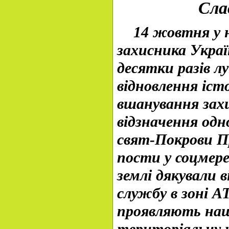
Сла
14 жовтня у на
захисника Украї
десятки разів л
відновлення іст
вшанування захи
відзначення одн
свят-Покрови Пр
пости у соцмер
землі дякували 
службу в зоні АТ
проявляють на
територіальну ц