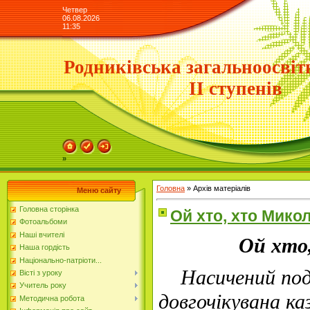
Четвер
06.08.2026
11:35
Родниківська загальноосвіт
ІІ ступенів
»
Головна
»
Архів матеріалів
Меню сайту
Головна сторінка
Ой хто, хто Мико
Фотоальбоми
Наші вчителі
Ой хто
Наша гордість
Національно-патріоти...
Насичений поді
Вісті з уроку
Учитель року
довгочікувана ка
Методична робота