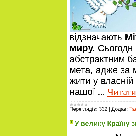
відзначають
Мі
миру.
Сьогодні 
абстрактним б
мета, адже за 
жити у власній
нашої
...
Читати
Переглядів:
332
|
Додав:
Та
У велику Країну 