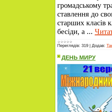
громадському тр
ставлення до сво
старших класів 
бесіди, а
...
Читат
Переглядів:
319
|
Додав:
Та
ДЕНЬ МИРУ