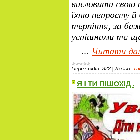
висловити свою 
їхню непросту й 
терпіння, за баж
успішними та щ
...
Читати дал
Переглядів:
322
|
Додав:
Та
Я І ТИ ПІШОХІД .