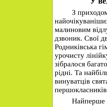
У ве
З приходом ос
найочікуваніших
малиновим відл
дзвоник. Свої д
Родниківська гі
урочисту лінійк
зібралося багато
рідні. Та найбі
винуватців свят
першокласників
Найперше з