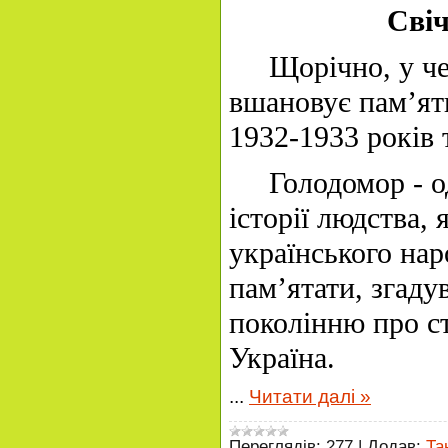
Свіч
Щорічно, у четв
вшановує пам’ят
1932-1933 років 
Голодомор - од
історії людства,
українського на
пам’ятати, згаду
поколінню про с
Україна.
...
Читати далі »
Переглядів:
277
|
Додав:
Та