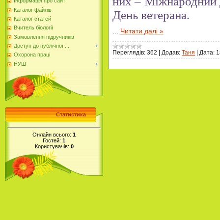
них – Міжнародний 
Інформація про сайт
Каталог файлів
День ветерана.
Каталог статей
Вчитель біології
...
Читати далі »
Замовлення підручників
Доступ до публічної ...
Переглядів:
362
|
Додав:
Таня
|
Дата:
1
Охорона праці
НУШ
Статистика
Онлайн всього:
1
Гостей:
1
Користувачів:
0