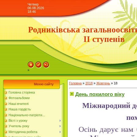
Четвер
06.08.2026
18:46
Родниківська загальноосвіт
ІІ ступенів
»
Головна
»
2018
»
Жовтень
»
18
Меню сайту
Головна сторінка
День похилого віку
Фотоальбоми
М
іжнародний д
Наші вчителі
Наша гордість
Національно-патріоти...
пох
Вісті з уроку
Учитель року
Осінь дарує нам ба
Методична робота