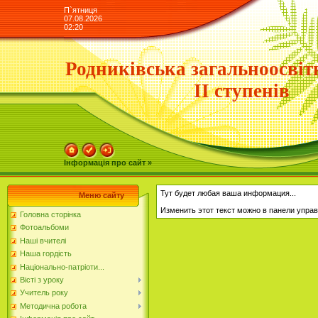
П`ятниця
07.08.2026
02:20
Родниківська загальноосвіт
ІІ ступенів
Інформація про сайт »
Тут будет любая ваша информация...
Меню сайту
Изменить этот текст можно в панели управ
Головна сторінка
Фотоальбоми
Наші вчителі
Наша гордість
Національно-патріоти...
Вісті з уроку
Учитель року
Методична робота