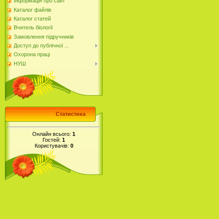
Інформація про сайт
Каталог файлів
Каталог статей
Вчитель біології
Замовлення підручників
Доступ до публічної ...
Охорона праці
НУШ
Статистика
Онлайн всього:
1
Гостей:
1
Користувачів:
0