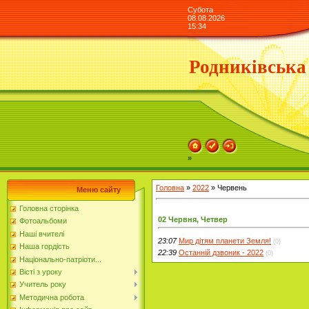
Субота
08.08.2026
15:34
Родниківська
»
Головна
»
2022
»
Червень
Меню сайту
Головна сторінка
02 Червня, Четвер
Фотоальбоми
Наші вчителі
23:07
Мир дітям планети Земля!
(0)
Наша гордість
22:39
Останній дзвоник - 2022
(0)
Національно-патріоти...
Вісті з уроку
Учитель року
Методична робота