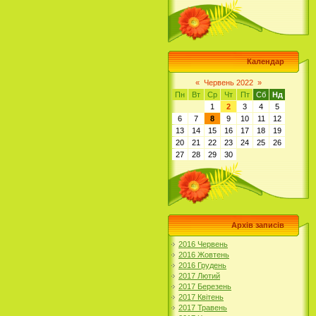
Календар
«
Червень 2022
»
Пн
Вт
Ср
Чт
Пт
Сб
Нд
1
2
3
4
5
6
7
8
9
10
11
12
13
14
15
16
17
18
19
20
21
22
23
24
25
26
27
28
29
30
Архів записів
2016 Червень
2016 Жовтень
2016 Грудень
2017 Лютий
2017 Березень
2017 Квітень
2017 Травень