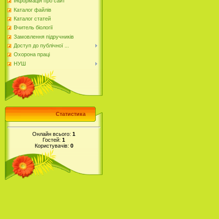
Інформація про сайт
Каталог файлів
Каталог статей
Вчитель біології
Замовлення підручників
Доступ до публічної ...
Охорона праці
НУШ
Статистика
Онлайн всього:
1
Гостей:
1
Користувачів:
0