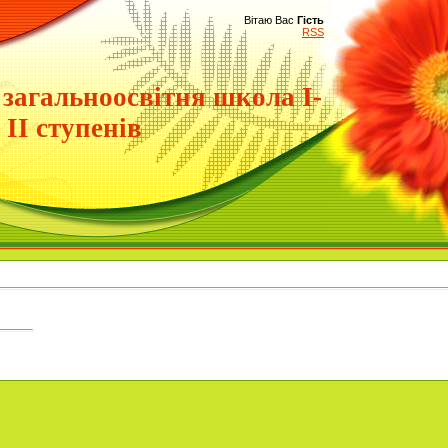
Вітаю Вас
Гість
RSS
 загальноосвітня школа І-
ІІ ступенів