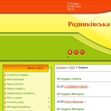
П`ятниця
07.08.2026
05:24
Родниківська
»
Головна
»
2017
»
Грудень
Меню сайту
Головна сторінка
30 Грудня, Субота
Фотоальбоми
Наші вчителі
21:19
З НОВИМ РОКОМ
(0)
Наша гордість
Національно-патріоти...
19 Грудня, Вівторок
Вісті з уроку
16:24
Свято Миколая
(0)
Учитель року
Методична робота
05 Грудня, Вівторок