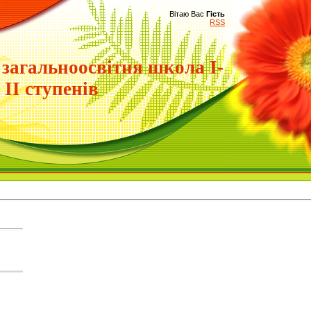
Вітаю Вас
Гість
RSS
 загальноосвітня школа І-
ІІ ступенів