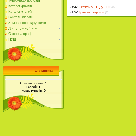
Інформація про сайт
Каталог файлів
21:47
Скажемо СНІДу - НІ!
(0)
Каталог статей
21:37
Трагедія України
(0)
Вчитель біології
Замовлення підручників
Доступ до публічної ...
Охорона праці
НУШ
Статистика
Онлайн всього:
1
Гостей:
1
Користувачів:
0