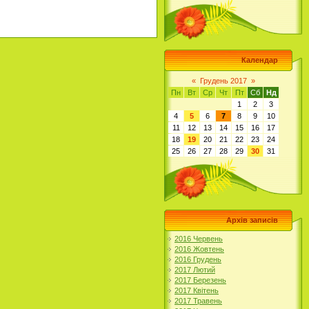
Календар
«
Грудень 2017
»
Пн
Вт
Ср
Чт
Пт
Сб
Нд
1
2
3
4
5
6
7
8
9
10
11
12
13
14
15
16
17
18
19
20
21
22
23
24
25
26
27
28
29
30
31
Архів записів
2016 Червень
2016 Жовтень
2016 Грудень
2017 Лютий
2017 Березень
2017 Квітень
2017 Травень