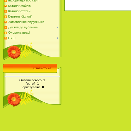
Інформація про сайт
Каталог файлів
Каталог статей
Вчитель біології
Замовлення підручників
Доступ до публічної ...
Охорона праці
НУШ
Статистика
Онлайн всього:
1
Гостей:
1
Користувачів:
0