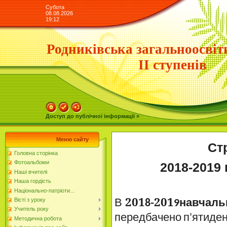
Субота
08.08.2026
19:12
Родниківська загальноосвіт
ІІ ступенів
Доступ до публічної інформації »
Меню сайту
Ст
Головна сторінка
Фотоальбоми
201
8
-201
9
Наші вчителі
Наша гордість
Національно-патріоти...
201
-201
В
навчаль
Вісті з уроку
8
9
Учитель року
передбачено
п’ятиде
Методична робота