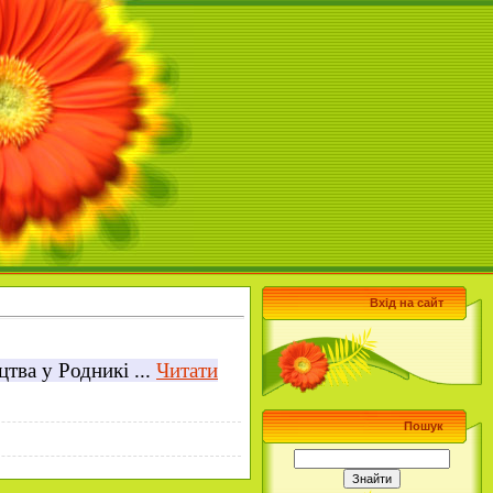
Вхід на сайт
ацтва у
Родникі
...
Читати
Пошук