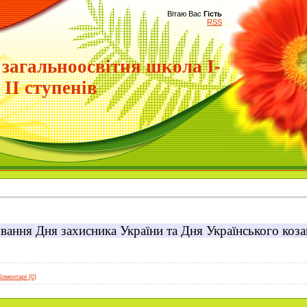
Вітаю Вас
Гість
RSS
 загальноосвітня школа І-
ІІ ступенів
ування Дня захисника України
та Дня
Українського коз
Коментарі (0)