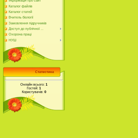
Інформація про сайт
Каталог файлів
Каталог статей
Вчитель біології
Замовлення підручників
Доступ до публічної ...
Охорона праці
НУШ
Статистика
Онлайн всього:
1
Гостей:
1
Користувачів:
0