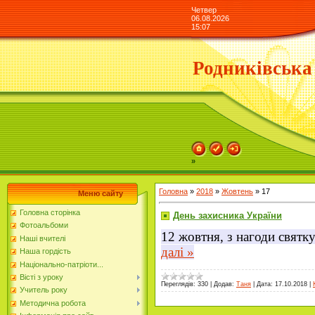
Четвер
06.08.2026
15:07
Родниківська
»
Головна
»
2018
»
Жовтень
»
17
Меню сайту
Головна сторінка
День захисника України
Фотоальбоми
12 жовтня, з нагоди святк
Наші вчителі
далі »
Наша гордість
Національно-патріоти...
Вісті з уроку
Переглядів:
330
|
Додав:
Таня
|
Дата:
17.10.2018
|
Учитель року
Методична робота