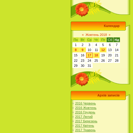
Календар
«
Жовтень 2018
»
Пн
Вт
Ср
Чт
Пт
Сб
Нд
1
2
3
4
5
6
7
8
9
10
11
12
13
14
15
16
17
18
19
20
21
22
23
24
25
26
27
28
29
30
31
Архів записів
2016 Червень
2016 Жовтень
2016 Грудень
2017 Лютий
2017 Березень
2017 Квітень
2017 Травень