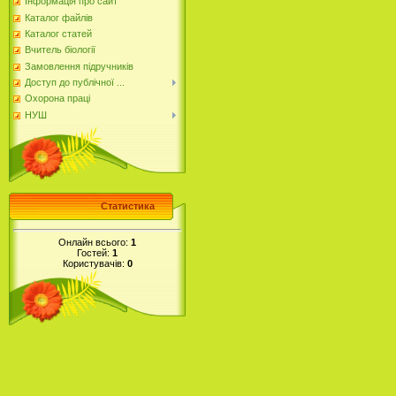
Інформація про сайт
Каталог файлів
Каталог статей
Вчитель біології
Замовлення підручників
Доступ до публічної ...
Охорона праці
НУШ
Статистика
Онлайн всього:
1
Гостей:
1
Користувачів:
0