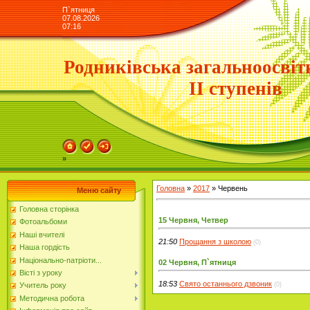
П`ятниця
07.08.2026
07:16
Родниківська загальноосвіт
ІІ ступенів
»
Головна
»
2017
»
Червень
Меню сайту
Головна сторінка
15 Червня, Четвер
Фотоальбоми
Наші вчителі
21:50
Прощання з школою
(0)
Наша гордість
Національно-патріоти...
02 Червня, П`ятниця
Вісті з уроку
18:53
Свято останнього дзвоник
(0)
Учитель року
Методична робота