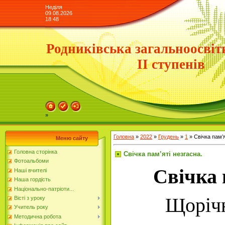
Неділя
09.08.2026
18:48
Родниківська загальноосвіт
ІІ ступенів
»
Головна
»
2022
»
Грудень
»
1
» Свічка пам’я
Меню сайту
Головна сторінка
Свічка пам’яті незгасна.
Фотоальбоми
Свічка 
Наші вчителі
Наша гордість
Національно-патріоти...
Щорічно, 
Вісті з уроку
Учитель року
Методична робота