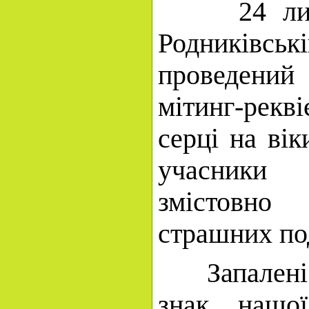
24 листо
Родниківс
проведени
мітинг-рекві
серці на вік
учасники
змістовно
страшних по
Запалені п
знак нашої