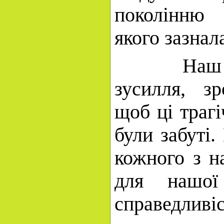
поколінню
якого зазнал
Наш обов
зусилля, з
щоб ці трагі
були забуті.
кожного з на
для нашо
справедливіс