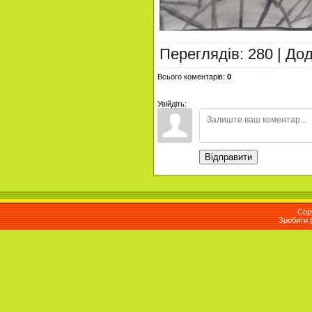
Переглядів
:
280
|
До
Всього коментарів
:
0
Увійдіть:
Відправити
Cop
Зробити