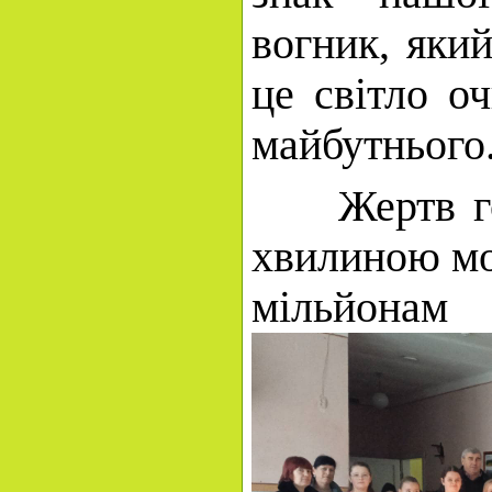
вогник, який
це світло о
майбутнього
Жертв гол
хвилиною мо
мільйонам 