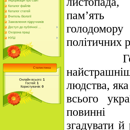
листопада
Інформація про сайт
Каталог файлів
пам’ять 
Каталог статей
Вчитель біології
Замовлення підручників
голодомору
Доступ до публічної ...
Охорона праці
політичних р
НУШ
Голодо
найстрашніши
Статистика
Онлайн всього:
1
людства, яка
Гостей:
1
Користувачів:
0
всього укр
повинні з
згадувати й