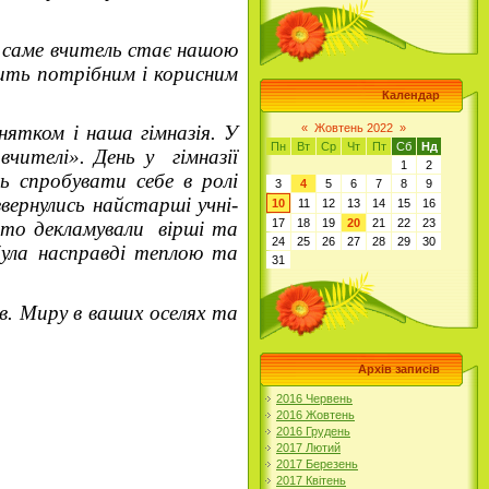
 саме вчитель стає нашою
вчить потрібним і корисним
Календар
«
Жовтень 2022
»
ятком і наша гімназія. У
Пн
Вт
Ср
Чт
Пт
Сб
Нд
вчителі». День у гімназії
1
2
ь спробувати себе в ролі
3
4
5
6
7
8
9
звернулись найстарші учні-
10
11
12
13
14
15
16
17
18
19
20
21
22
23
вито декламували вірші та
24
25
26
27
28
29
30
 була насправді теплою та
31
. Миру в ваших оселях та
Архів записів
2016 Червень
2016 Жовтень
2016 Грудень
2017 Лютий
2017 Березень
2017 Квітень