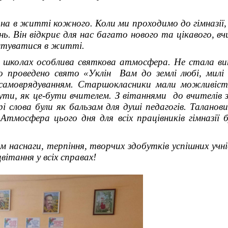
в житті кожного. Коли ми проходимо до гімназії,
нь. Він відкриє для нас багато нового та цікавого, 
єнтуватися в житті.
колах особлива святкова атмосфера. Не стала вин
уло проведено свято «Уклін Вам до землі любі, милі 
о самоврядуванням. Старшокласники мали можливіст
чути, як це-бути вчителем. З вітаннями до вчителів 
рі слова були як бальзам для душі педагогів. Талано
. Атмосфера цього дня для всіх працівників гімназії
снаги, терпіння, творчих здобутків успішних учнів
вітання у всіх справах!