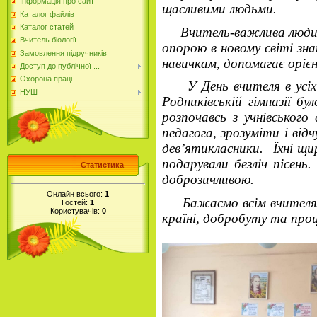
Інформація про сайт
щасливими людьми.
Каталог файлів
Каталог статей
Вчитель-важлива людина 
Вчитель біології
опорою в новому світі зна
Замовлення підручників
навичкам, допомагає орі
Доступ до публічної ...
Охорона праці
У День вчителя в усіх ш
НУШ
Родниківській гімназії б
розпочавсь з учнівськог
педагога, зрозуміти і від
дев’ятикласники. Їхні щи
подарували безліч пісень
Статистика
доброзичливою.
Онлайн всього:
1
Бажаємо всім вчителям на
Гостей:
1
Користувачів:
0
країні, добробуту та проц