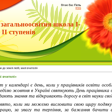
Вітаю Вас
Гість
RSS
 загальноосвітня школа І-
ІІ ступенів
 до землі любі, милі вчителі»
і вчителі»
у календарі є день, коли у працівників освіти особл
еділю жовтня в Україні святкують День працівника о
ають знання та відкривають дорогу в світ науки свої
ято, коли ми можемо висловити свою щиру подяку 
рацю, за увагу та терпіння, за бажання бачити с