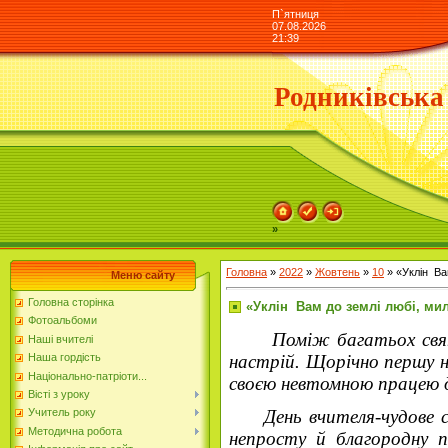
П`ятниця
07.08.2026
21:39
Родниківська
»
Головна
»
2022
»
Жовтень
»
10
» «Уклін Вам
Меню сайту
Головна сторінка
«Уклін Вам до землі любі, мил
Фотоальбоми
Поміж багатьох свят 
Наші вчителі
Наша гордість
настрій. Щорічно першу н
Національно-патріоти...
своєю невтомною працею д
Вісті з уроку
День вчителя-чудове св
Учитель року
Методична робота
непросту й благородну п