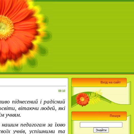
Вхід на сайт
08:10
иво піднесений і радісний
світи, вітаючи людей, які
м учням.
Пошук
нашим педагогам за їхню
воїх учнів, успішними та