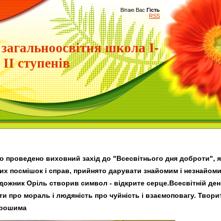
Вітаю Вас
Гість
RSS
 загальноосвітня школа І-
ІІ ступенів
 проведено виховний захід до "Всесвітнього дня доброти", я
их посмішок і справ, прийнято дарувати знайомим і незнайоми
дожник Оріль створив символ - відкрите серце.Всесвітній д
ати про мораль і людяність про чуйність і взаємоповагу. Твор
грошима