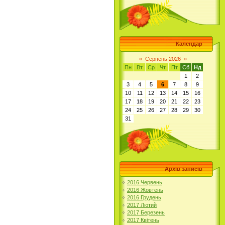
Календар
«
Серпень 2026
»
Пн
Вт
Ср
Чт
Пт
Сб
Нд
1
2
3
4
5
6
7
8
9
10
11
12
13
14
15
16
17
18
19
20
21
22
23
24
25
26
27
28
29
30
31
Архів записів
2016 Червень
2016 Жовтень
2016 Грудень
2017 Лютий
2017 Березень
2017 Квітень