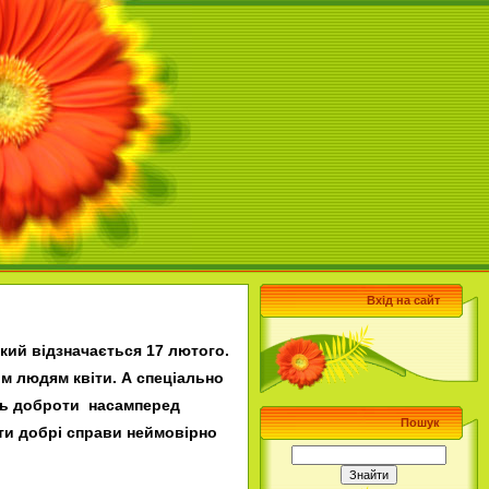
Вхід на сайт
кий відзначається 17 лютого.
м людям квіти. А спеціально
ень доброти насамперед
Пошук
ити добрі справи неймовірно