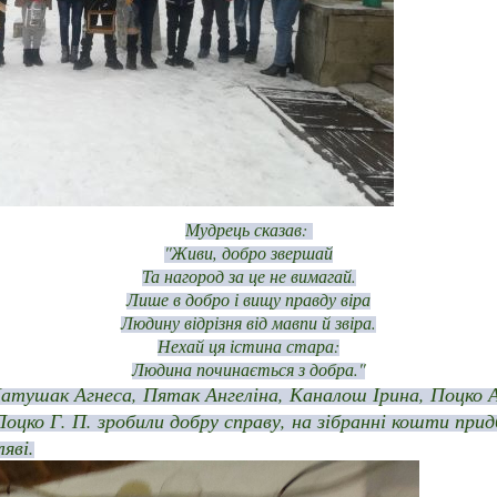
Мудрець сказав:
''Живи, добро звершай
Та нагород за це не вимагай.
Лише в добро і вищу правду віра
Людину відрізня від мавпи й звіра.
Нехай ця істина стара:
Людина починається з добра.''
 Матушак Агнеса, Пятак Ангеліна, Каналош Ірина, Поцко А
Поцко Г. П. зробили добру справу, на зібранні кошти придб
яві.