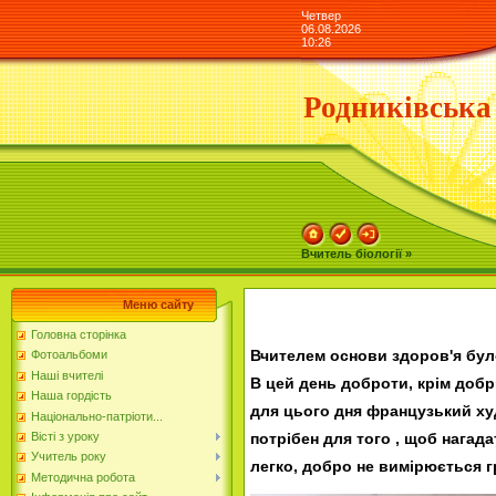
Четвер
06.08.2026
10:26
Родниківська
Вчитель біології »
Меню сайту
Головна сторінка
Вчителем основи здоров'я було
Фотоальбоми
Наші вчителі
В цей день доброти, крім добр
Наша гордість
для цього дня французький ху
Національно-патріоти...
потрібен для того , щоб нагад
Вісті з уроку
Учитель року
легко, добро не вимірюється 
Методична робота