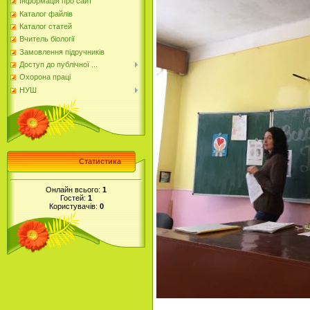
Інформація про сайт
Каталог файлів
Каталог статей
Вчитель біології
Замовлення підручників
Доступ до публічної ...
Охорона праці
НУШ
Статистика
Онлайн всього:
1
Гостей:
1
Користувачів:
0