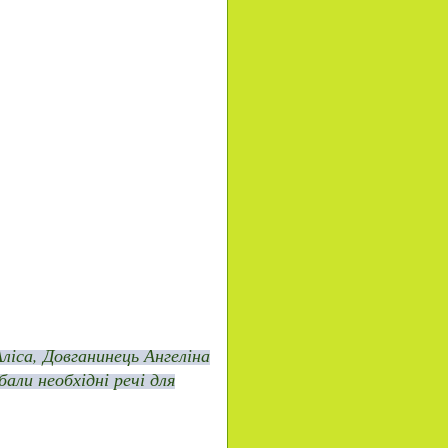
ліса, Довганинець Ангеліна
али необхідні речі для