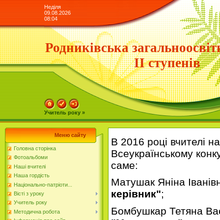
Неділя
09.08.2026
08:04
Родниківська загальноосвіт
ІІ ступенів
Учитель року »
Меню сайту
В 2016 році вчителі н
Головна сторінка
Всеукраїнському конк
Фотоальбоми
саме:
Наші вчителі
Наша гордість
Матушак Яніна Іванівн
Національно-патріоти...
керівник"
;
Вісті з уроку
Учитель року
Бомбушкар Тетяна Васи
Методична робота