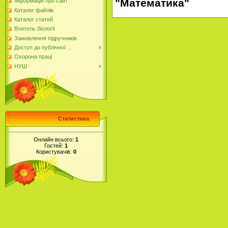
"Математика"
Інформація про сайт
Каталог файлів
Каталог статей
Вчитель біології
Замовлення підручників
Доступ до публічної ...
Охорона праці
НУШ
Статистика
Онлайн всього:
1
Гостей:
1
Користувачів:
0