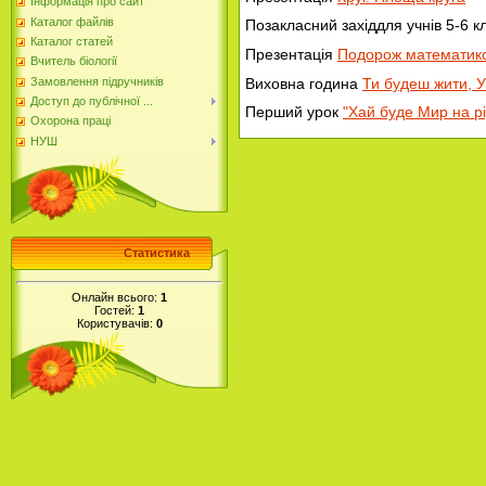
Інформація про сайт
Каталог файлів
Позакласний західдля учнів 5-6 к
Каталог статей
Презентація
Подорож математик
Вчитель біології
Виховна година
Ти будеш жити, У
Замовлення підручників
Доступ до публічної ...
Перший урок
"Хай буде Мир на рі
Охорона праці
НУШ
Статистика
Онлайн всього:
1
Гостей:
1
Користувачів:
0