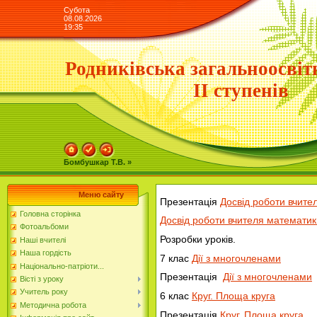
Субота
08.08.2026
19:35
Родниківська загальноосвіт
ІІ ступенів
Бомбушкар Т.В. »
Меню сайту
Презентація
Досвід роботи вчите
Головна сторінка
Досвід роботи вчителя математик
Фотоальбоми
Розробки уроків.
Наші вчителі
Наша гордість
7 клас
Дії з многочленами
Національно-патріоти...
Презентація
Дії з многочленами
Вісті з уроку
Учитель року
6 клас
Круг. Площа круга
Методична робота
Презентація
Круг. Площа круга